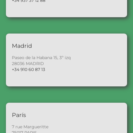
+34 937 37 12 88
Madrid
Paseo de la Habana 15, 3º izq
28036 MADRID
+34 910 60 87 13
París
7 rue Margueritte
75017 PARIS