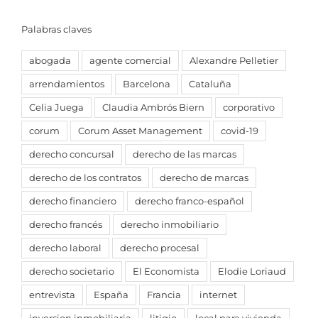
Palabras claves
abogada
agente comercial
Alexandre Pelletier
arrendamientos
Barcelona
Cataluña
Celia Juega
Claudia Ambrós Biern
corporativo
corum
Corum Asset Management
covid-19
derecho concursal
derecho de las marcas
derecho de los contratos
derecho de marcas
derecho financiero
derecho franco-español
derecho francés
derecho inmobiliario
derecho laboral
derecho procesal
derecho societario
El Economista
Elodie Loriaud
entrevista
España
Francia
internet