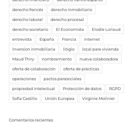
derecho francés
derecho inmobiliario
derecho laboral
derecho procesal
derecho societario
El Economista
Elodie Loriaud
entrevista
España
Francia
internet
inversion inmobiliaria
litigio
local para vivienda
Maud Thiry
nombramiento
nueva colaboradora
oferta de colaboración
oferta de prácticas
operaciones
pactos parasociales
propiedad intelectual
Protección de datos
RGPD
Sofia Castillo
Unión Europea
Virginie Molinier
Comentarios recientes