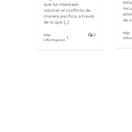
esta
que ha intentado
recu
resolver el conflicto de
alte
manera pacífica, a través
de c
de lo que
[...]
Más
Más
0
info
información