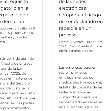
via: requisito
de las sedes
igatorio en la
electrónicas
erposición de
comporta el riesgo
a demanda
de ser declarado en
rebeldía en un
laudia Ambrós Biern
|
5
o 2025
|
Tags:
Claudia
proceso
ós Biern
,
derecho
esal
By
M&B Avocats
|
18 octubre
2024
|
Tags:
Claudia Ambrós
Biern
,
derecho procesal
rtir del 3 de abril de
¹, fecha de entrada
Las empresas pueden
igor de la Ley
recibir primeros
nica 1/2025, de
emplazamientos por
das en materia de
medios electrónicos. Así,
iencia del Servicio
la falta de consulta de las
ico de Justicia, la
sedes electrónicas
ación será requisito
comporta el riesgo de
dmisibilidad² de una
ser declarado en rebeldía
nda. Así, las partes
en un proceso. Que las
n procedimiento