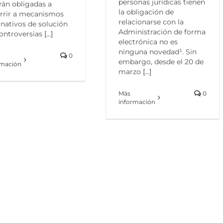
personas jurídicas tienen
rán obligadas a
la obligación de
rrir a mecanismos
relacionarse con la
rnativos de solución
Administración de forma
ontroversias
[...]
electrónica no es
ninguna novedad¹. Sin
0
embargo, desde el 20 de
rmación
marzo
[...]
Más
0
información