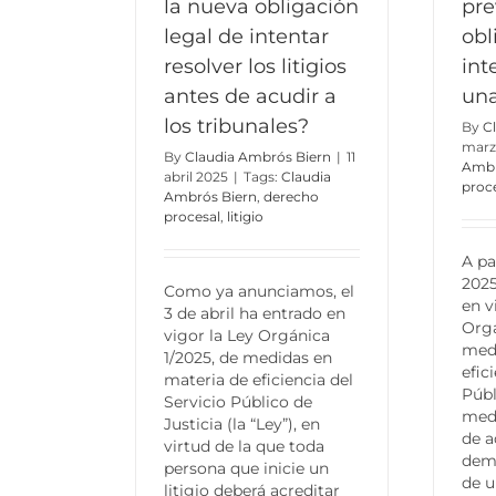
la nueva obligación
pre
legal de intentar
obl
resolver los litigios
int
antes de acudir a
un
los tribunales?
By
C
marz
By
Claudia Ambrós Biern
|
11
Ambr
abril 2025
|
Tags:
Claudia
proc
Ambrós Biern
,
derecho
procesal
,
litigio
A pa
2025
Como ya anunciamos, el
en v
3 de abril ha entrado en
Orgá
vigor la Ley Orgánica
medi
1/2025, de medidas en
efic
materia de eficiencia del
Públ
Servicio Público de
medi
Justicia (la “Ley”), en
de a
virtud de la que toda
dema
persona que inicie un
de u
litigio deberá acreditar