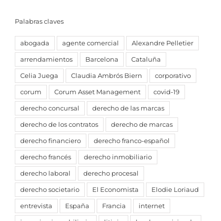
Palabras claves
abogada
agente comercial
Alexandre Pelletier
arrendamientos
Barcelona
Cataluña
Celia Juega
Claudia Ambrós Biern
corporativo
corum
Corum Asset Management
covid-19
derecho concursal
derecho de las marcas
derecho de los contratos
derecho de marcas
derecho financiero
derecho franco-español
derecho francés
derecho inmobiliario
derecho laboral
derecho procesal
derecho societario
El Economista
Elodie Loriaud
entrevista
España
Francia
internet