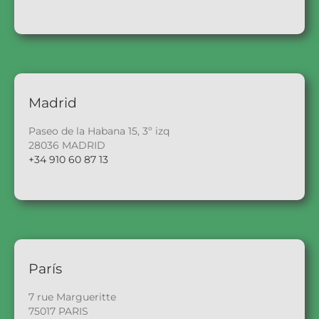
Madrid
Paseo de la Habana 15, 3º izq
28036 MADRID
+34 910 60 87 13
París
7 rue Margueritte
75017 PARIS