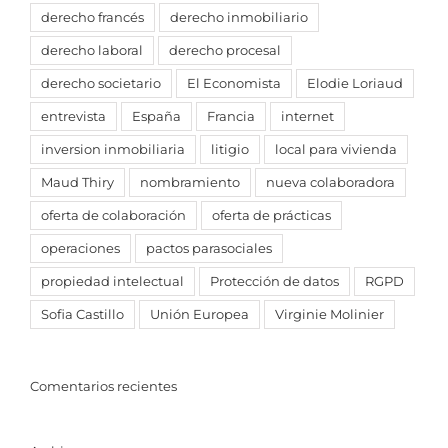
derecho francés
derecho inmobiliario
derecho laboral
derecho procesal
derecho societario
El Economista
Elodie Loriaud
entrevista
España
Francia
internet
inversion inmobiliaria
litigio
local para vivienda
Maud Thiry
nombramiento
nueva colaboradora
oferta de colaboración
oferta de prácticas
operaciones
pactos parasociales
propiedad intelectual
Protección de datos
RGPD
Sofia Castillo
Unión Europea
Virginie Molinier
Comentarios recientes