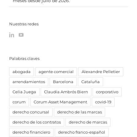
meses desde julio de 2026.
Nuestras redes
Palabras claves
abogada
agente comercial
Alexandre Pelletier
arrendamientos
Barcelona
Cataluña
Celia Juega
Claudia Ambrós Biern
corporativo
corum
Corum Asset Management
covid-19
derecho concursal
derecho de las marcas
derecho de los contratos
derecho de marcas
derecho financiero
derecho franco-español