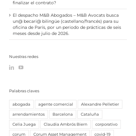
finalizar el contrato?
El despacho M&B Abogados – M&B Avocats busca
un@ becari@ bilingüe (castellano/francés) para su
oficina de París, por un periodo de prácticas de seis
meses desde julio de 2026.
Nuestras redes
Palabras claves
abogada
agente comercial
Alexandre Pelletier
arrendamientos
Barcelona
Cataluña
Celia Juega
Claudia Ambrós Biern
corporativo
corum
Corum Asset Management
covid-19