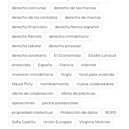
derecho concursal
derecho de las marcas
derecho de los contratos
derecho de marcas
derecho financiero
derecho franco-español
derecho francés
derecho inmobiliario
derecho laboral
derecho procesal
derecho societario
El Economista
Elodie Loriaud
entrevista
España
Francia
internet
inversion inmobiliaria
litigio
local para vivienda
Maud Thiry
nombramiento
nueva colaboradora
oferta de colaboración
oferta de prácticas
operaciones
pactos parasociales
propiedad intelectual
Protección de datos
RGPD
Sofia Castillo
Unión Europea
Virginie Molinier