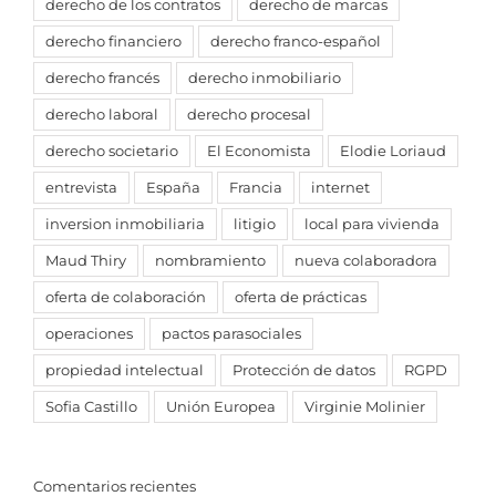
derecho de los contratos
derecho de marcas
derecho financiero
derecho franco-español
derecho francés
derecho inmobiliario
derecho laboral
derecho procesal
derecho societario
El Economista
Elodie Loriaud
entrevista
España
Francia
internet
inversion inmobiliaria
litigio
local para vivienda
Maud Thiry
nombramiento
nueva colaboradora
oferta de colaboración
oferta de prácticas
operaciones
pactos parasociales
propiedad intelectual
Protección de datos
RGPD
Sofia Castillo
Unión Europea
Virginie Molinier
Comentarios recientes