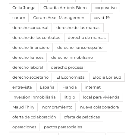
Celia Juega
Claudia Ambrós Biern
corporativo
corum
Corum Asset Management
covid-19
derecho concursal
derecho de las marcas
derecho de los contratos
derecho de marcas
derecho financiero
derecho franco-español
derecho francés
derecho inmobiliario
derecho laboral
derecho procesal
derecho societario
El Economista
Elodie Loriaud
entrevista
España
Francia
internet
inversion inmobiliaria
litigio
local para vivienda
Maud Thiry
nombramiento
nueva colaboradora
oferta de colaboración
oferta de prácticas
operaciones
pactos parasociales