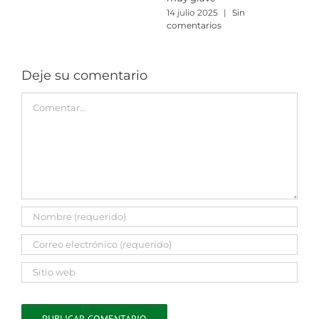
14 julio 2025
|
Sin
3
comentarios
c
Deje su comentario
Comment