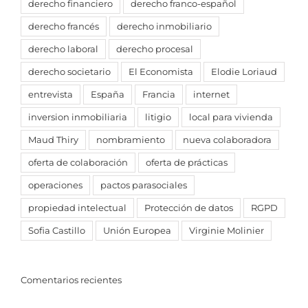
derecho financiero
derecho franco-español
derecho francés
derecho inmobiliario
derecho laboral
derecho procesal
derecho societario
El Economista
Elodie Loriaud
entrevista
España
Francia
internet
inversion inmobiliaria
litigio
local para vivienda
Maud Thiry
nombramiento
nueva colaboradora
oferta de colaboración
oferta de prácticas
operaciones
pactos parasociales
propiedad intelectual
Protección de datos
RGPD
Sofia Castillo
Unión Europea
Virginie Molinier
Comentarios recientes