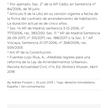
¹
Por ejemplo: Sec. 2ª de la AP Cádiz, en Sentencia nº
84/2006, de 18 julio
²
Artículo 9 de la LAU en su versión vigente a fecha de
la firma del contrato de arrendamiento de habitación.
La duración actual es de cinco años.
³
Sec. 14 AP de Madrid, sentencia 3-12-2006, nº
777/2006, rec. 383/200, Sec. 11 ª AP de Madrid Sentencia
26-09-2017, nº 315/2017, rec. 188/2017 o la Sec. 5 ª AP
Vizcaya, Sentencia 21-07-2006, nº 368/2006, rec.
509/2005
⁴
Art.47 de la Constitución
⁵
Fuentes-Lojo Rius, A.; «Medidas legales para una
reforma de la Ley de Arrendamientos Urbanos»,
Revista Actualidad Civil, nº4, Ed. Wolters Kluwer, Abril
2018
By
Adrián Foulon
|
25 julio 2019
|
Tags:
derecho inmobiliario
,
España
|
Sin comentarios