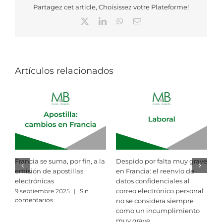
Partagez cet article, Choisissez votre Plateforme!
X
LinkedIn
WhatsApp
Correo
electrónico
Artículos relacionados
s
Francia se suma, por fin, a la
Despido por falta muy grave
¿
emisión de apostillas
en Francia: el reenvío de
l
electrónicas
datos confidenciales al
u
correo electrónico personal
c
9 septiembre 2025
|
Sin
comentarios
no se considera siempre
r
como un incumplimiento
p
muy grave
e