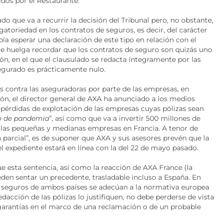
idos por el Restaurante.
 que va a recurrir la decisión del Tribunal pero, no obstante,
gatoriedad en los contratos de seguros, es decir, del carácter
bía esperar una declaración de este tipo en relación con el
ue huelga recordar que los contratos de seguro son quizás uno
n, en el que el clausulado se redacta íntegramente por las
egurado es prácticamente nulo.
s contra las aseguradoras por parte de las empresas, en
ción, el director general de AXA ha anunciado a los medios
 pérdidas de explotación de las empresas cuyas pólizas sean
go de pandemia
”, así como que va a invertir 500 millones de
 las pequeñas y medianas empresas en Francia. A tenor de
n parcial”, es de suponer que AXA y sus asesores prevén que la
l expediente estará en línea con la del 22 de mayo pasado.
sta sentencia, así como la reacción de AXA France (la
en sentar un precedente, trasladable incluso a España. En
e seguros de ambos países se adecúan a la normativa europea
dacción de las pólizas lo justifiquen, no debe perderse de vista
s garantías en el marco de una reclamación o de un probable