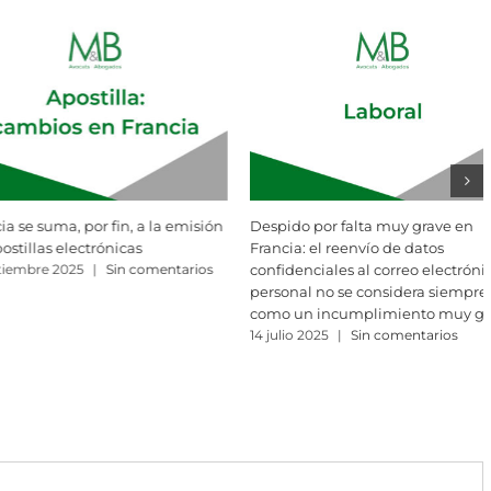
or falta muy grave en
¿Existen consecuencias legales ante
l reenvío de datos
la ruptura unilateral de
iales al correo electrónico
negociaciones contractuales? Una
no se considera siempre
respuesta desde la perspectiva del
incumplimiento muy grave
Derecho español y francés
25
|
Sin comentarios
30 junio 2025
|
Sin comentarios