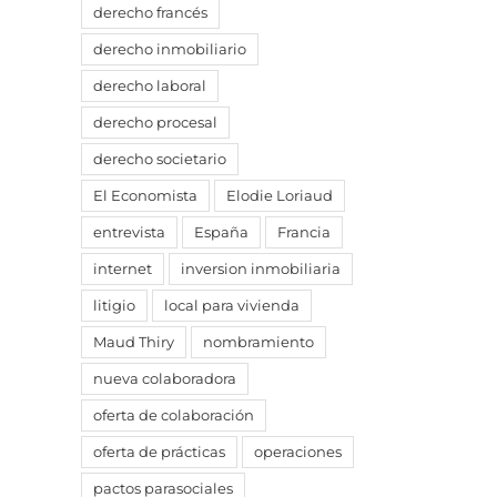
derecho francés
derecho inmobiliario
derecho laboral
derecho procesal
derecho societario
El Economista
Elodie Loriaud
entrevista
España
Francia
internet
inversion inmobiliaria
litigio
local para vivienda
p
reo
Maud Thiry
nombramiento
trónico
nueva colaboradora
oferta de colaboración
oferta de prácticas
operaciones
pactos parasociales