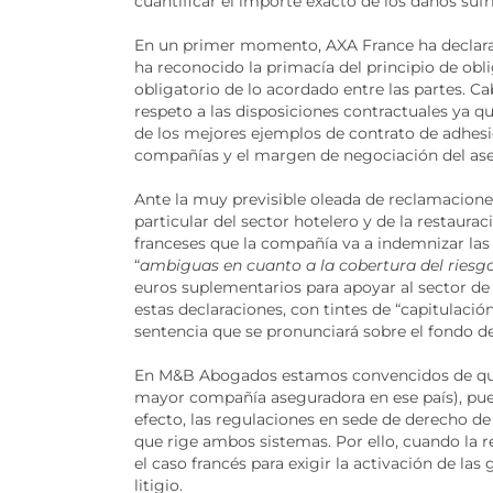
cuantificar el importe exacto de los daños sufr
En un primer momento, AXA France ha declarado
ha reconocido la primacía del principio de obli
obligatorio de lo acordado entre las partes. Ca
respeto a las disposiciones contractuales ya q
de los mejores ejemplos de contrato de adhesió
compañías y el margen de negociación del as
Ante la muy previsible oleada de reclamacione
particular del sector hotelero y de la restaura
franceses que la compañía va a indemnizar las
“
ambiguas en cuanto a la cobertura del ries
euros suplementarios para apoyar al sector de
estas declaraciones, con tintes de “capitulació
sentencia que se pronunciará sobre el fondo de
En M&B Abogados estamos convencidos de que e
mayor compañía aseguradora en ese país), pued
efecto, las regulaciones en sede de derecho d
que rige ambos sistemas. Por ello, cuando la re
el caso francés para exigir la activación de la
litigio.