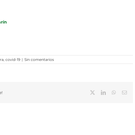
arín
ra
,
covid-19
|
Sin comentarios
X
LinkedIn
WhatsAp
Cor
e!
elec