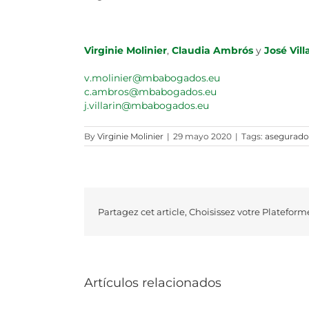
Virginie Molinier
,
Claudia Ambrós
y
José Vill
v.molinier@mbabogados.eu
c.ambros@mbabogados.eu
j.villarin@mbabogados.eu
By
Virginie Molinier
|
29 mayo 2020
|
Tags:
asegurado
Partagez cet article, Choisissez votre Plateform
Artículos relacionados