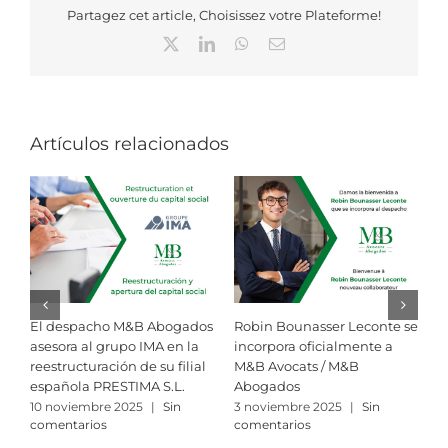
Partagez cet article, Choisissez votre Plateforme!
X
LinkedIn
WhatsApp
Correo
electrónico
Artículos relacionados
El despacho M&B Abogados
Robin Bounasser Leconte se
M
asesora al grupo IMA en la
incorpora oficialmente a
e
reestructuración de su filial
M&B Avocats / M&B
i
española PRESTIMA S.L.
Abogados
f
R
10 noviembre 2025
|
Sin
3 noviembre 2025
|
Sin
comentarios
comentarios
3
c