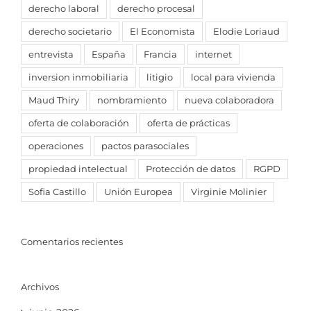
derecho laboral
derecho procesal
derecho societario
El Economista
Elodie Loriaud
entrevista
España
Francia
internet
inversion inmobiliaria
litigio
local para vivienda
Maud Thiry
nombramiento
nueva colaboradora
oferta de colaboración
oferta de prácticas
operaciones
pactos parasociales
propiedad intelectual
Protección de datos
RGPD
Sofia Castillo
Unión Europea
Virginie Molinier
Comentarios recientes
Archivos