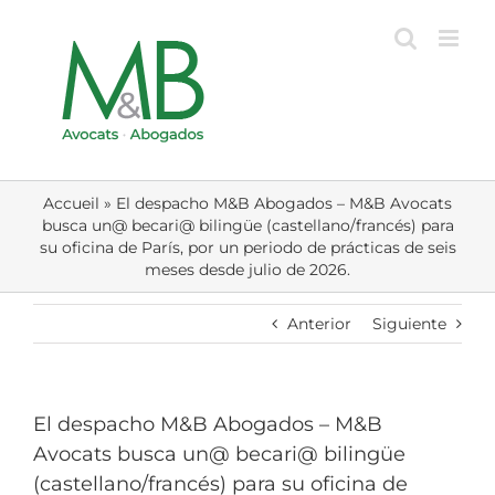
Skip
to
content
Accueil
»
El despacho M&B Abogados – M&B Avocats
busca un@ becari@ bilingüe (castellano/francés) para
su oficina de París, por un periodo de prácticas de seis
meses desde julio de 2026.
Anterior
Siguiente
El despacho M&B Abogados – M&B
Avocats busca un@ becari@ bilingüe
(castellano/francés) para su oficina de