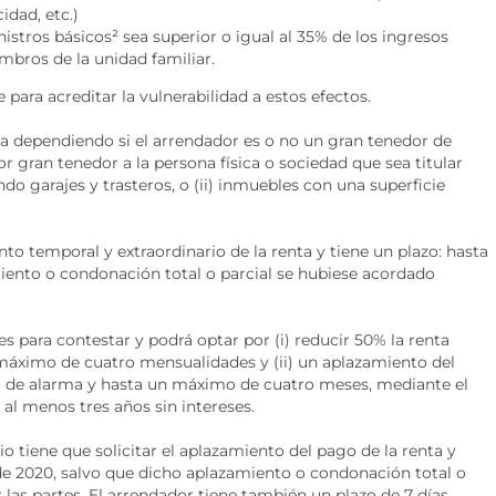
dad, etc.)
nistros básicos
²
sea superior o igual al 35% de los ingresos
mbros de la unidad familiar.
para acreditar la vulnerabilidad a estos efectos.
ia dependiendo si el arrendador es o no un gran tenedor de
r gran tenedor a la persona física o sociedad que sea titular
do garajes y trasteros, o (ii) inmuebles con una superficie
nto temporal y extraordinario de la renta y tiene un plazo: hasta
iento o condonación total o parcial se hubiese acordado
es para contestar y podrá optar por (i) reducir 50% la renta
máximo de cuatro mensualidades y (ii) un aplazamiento del
o de alarma y hasta un máximo de cuatro meses, mediante el
al menos tres años sin intereses.
io tiene que solicitar el aplazamiento del pago de la renta y
 de 2020, salvo que dicho aplazamiento o condonación total o
las partes. El arrendador tiene también un plazo de 7 días