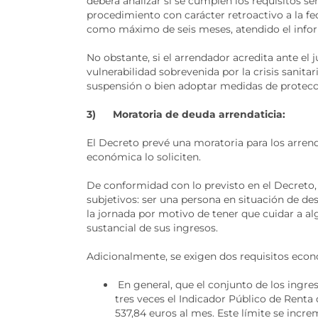
deberá analizar si se cumplen los requisitos s
procedimiento con carácter retroactivo a la f
como máximo de seis meses, atendido el inform
No obstante, si el arrendador acredita ante el
vulnerabilidad sobrevenida por la crisis sanitar
suspensión o bien adoptar medidas de protecci
3) Moratoria de deuda arrendaticia:
El Decreto prevé una moratoria para los arren
económica lo soliciten.
De conformidad con lo previsto en el Decreto, 
subjetivos: ser una persona en situación de de
la jornada por motivo de tener que cuidar a a
sustancial de sus ingresos.
Adicionalmente, se exigen dos requisitos eco
En general, que el conjunto de los ingres
tres veces el Indicador Público de Renta
537,84 euros al mes. Este límite se incr