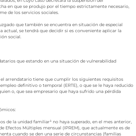
eñalados, en cuyo caso decretará la suspensión del
echa en que se produjo por el tiempo estrictamente necesario,
e de los servicios sociales.
 juzgado que también se encuentra en situación de especial
ia actual, se tendrá que decidir si es conveniente aplicar la
ón social.
datarios que estando en una situación de vulnerabilidad
el arrendatario tiene que cumplir los siguientes requisitos
sempleo definitivo o temporal (ERTE), o que se le haya reducido
lguien o, que sea empresario que haya sufrido una pérdida
nómicos:
os de la unidad familiar
¹
no haya superado, en el mes anterior,
 de Efectos Múltiples mensual (IPREM), que actualmente es de
ementa cuando se den una serie de circunstancias (familias