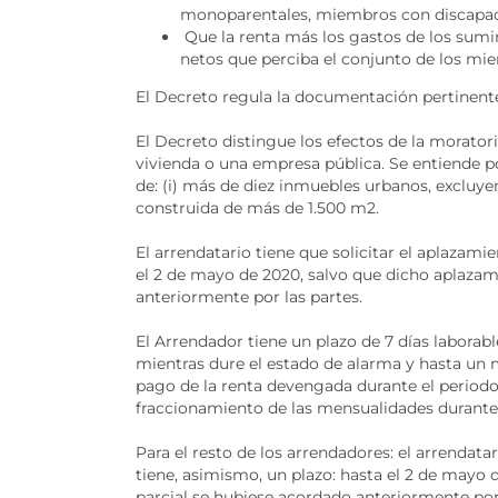
monoparentales, miembros con discapaci
Que la renta más los gastos de los sumi
netos que perciba el conjunto de los mie
El Decreto regula la documentación pertinente 
El Decreto distingue los efectos de la morator
vivienda o una empresa pública. Se entiende po
de: (i) más de diez inmuebles urbanos, excluyen
construida de más de 1.500 m2.
El arrendatario tiene que solicitar el aplazamie
el 2 de mayo de 2020, salvo que dicho aplazam
anteriormente por las partes.
El Arrendador tiene un plazo de 7 días laborabl
mientras dure el estado de alarma y hasta un 
pago de la renta devengada durante el period
fraccionamiento de las mensualidades durante 
Para el resto de los arrendadores: el arrendatar
tiene, asimismo, un plazo: hasta el 2 de mayo
parcial se hubiese acordado anteriormente por 