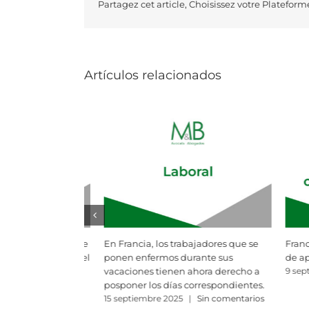
Partagez cet article, Choisissez votre Plateform
Artículos relacionados
jadores que se
Francia se suma, por fin, a la emisión
Despido p
nte sus
de apostillas electrónicas
Francia: e
ora derecho a
confidenc
9 septiembre 2025
|
Sin comentarios
respondientes.
personal 
como un 
Sin comentarios