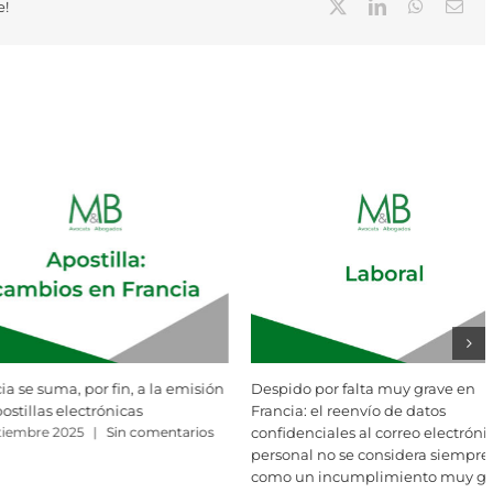
X
LinkedIn
WhatsAp
Cor
e!
elec
or falta muy grave en
¿Existen consecuencias legales ante
l reenvío de datos
la ruptura unilateral de
iales al correo electrónico
negociaciones contractuales? Una
no se considera siempre
respuesta desde la perspectiva del
incumplimiento muy grave
Derecho español y francés