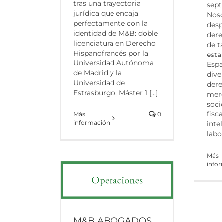
tras una trayectoria
sept
jurídica que encaja
Noso
perfectamente con la
desp
identidad de M&B: doble
dere
licenciatura en Derecho
de 
Hispanofrancés por la
esta
Universidad Autónoma
Espa
de Madrid y la
dive
Universidad de
dere
Estrasburgo, Máster 1
[...]
merc
soci
fisc
Más
0
información
inte
labo
Más
info
M&B ABOGADOS