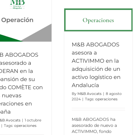
M&B ABOGADOS
asesora a
B ABOGADOS
ACTIVIMMO en la
asesorado a
adquisición de un
DERAN en la
activo logístico en
ansión de su
Andalucía
ndo COMÈTE con
By
M&B Avocats
|
8 agosto
 nuevas
2024
|
Tags:
operaciones
raciones en
paña
M&B ABOGADOS ha
&B Avocats
|
1 octubre
asesorado de nuevo a
|
Tags:
operaciones
ACTIVIMMO, fondo