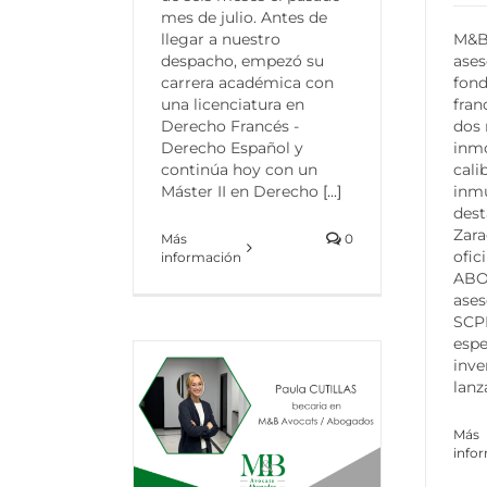
mes de julio. Antes de
llegar a nuestro
M&B
despacho, empezó su
ase
carrera académica con
fond
una licenciatura en
fra
Derecho Francés -
dos 
Derecho Español y
inmo
continúa hoy con un
cali
Máster II en Derecho
[...]
inmu
dest
Zara
Más
0
ofic
información
ABO
ase
SCP
espe
inve
lanz
Más
info