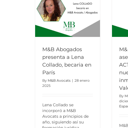
M&B Abogados
M&
presenta a Lena
ase
Collado, becaria en
AC
París
nue
inm
By
M&B Avocats
|
28 enero
2025
Val
By
M
dici
Lena Collado se
Espa
incorporó a M&B
Avocats a principios de
año, siguiendo así su
M&B
formación jurídica