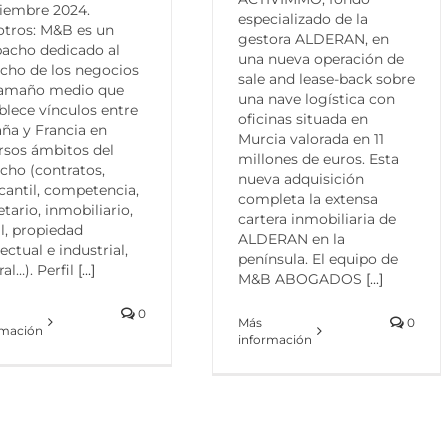
iembre 2024.
especializado de la
tros: M&B es un
gestora ALDERAN, en
acho dedicado al
una nueva operación de
cho de los negocios
sale and lease-back sobre
tamaño medio que
una nave logística con
blece vínculos entre
oficinas situada en
ña y Francia en
Murcia valorada en 11
rsos ámbitos del
millones de euros. Esta
cho (contratos,
nueva adquisición
antil, competencia,
completa la extensa
etario, inmobiliario,
cartera inmobiliaria de
al, propiedad
ALDERAN en la
lectual e industrial,
península. El equipo de
ral…). Perfil
[...]
M&B ABOGADOS
[...]
0
Más
0
rmación
información