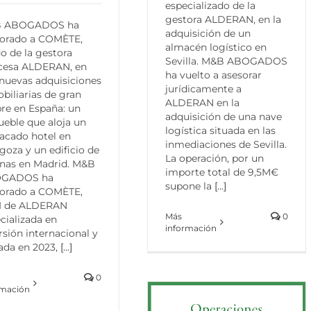
especializado de la
gestora ALDERAN, en la
 ABOGADOS ha
adquisición de un
sorado a COMÈTE,
almacén logístico en
o de la gestora
Sevilla. M&B ABOGADOS
ncesa ALDERAN, en
ha vuelto a asesorar
nuevas adquisiciones
jurídicamente a
biliarias de gran
ALDERAN en la
bre en España: un
adquisición de una nave
eble que aloja un
logística situada en las
acado hotel en
inmediaciones de Sevilla.
goza y un edificio de
La operación, por un
inas en Madrid. M&B
importe total de 9,5M€
GADOS ha
supone la
[...]
sorado a COMÈTE,
I de ALDERAN
Más
0
cializada en
información
rsión internacional y
ada en 2023,
[...]
0
rmación