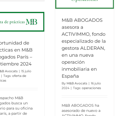
M&B ABOGADOS
asesora a
ACTIVIMMO, fondo
especializado de la
rtunidad de
gestora ALDERAN,
cticas en M&B
en una nueva
gados París –
operación
tiembre 2024
inmobiliaria en
&B Avocats
|
15 julio
España
|
Tags:
oferta de
icas
By
M&B Avocats
|
16 julio
2024
|
Tags:
operaciones
despacho M&B
gados busca un
M&B ABOGADOS ha
rio para su oficina
asesorado de nuevo a
arís, a partir de
ACTIVIMMO, fondo