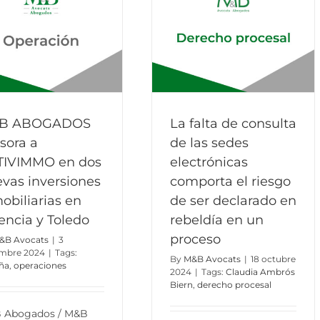
B ABOGADOS
La falta de consulta
sora a
de las sedes
TIVIMMO en dos
electrónicas
vas inversiones
comporta el riesgo
obiliarias en
de ser declarado en
encia y Toledo
rebeldía en un
proceso
&B Avocats
|
3
embre 2024
|
Tags:
By
M&B Avocats
|
18 octubre
ña
,
operaciones
2024
|
Tags:
Claudia Ambrós
Biern
,
derecho procesal
 Abogados / M&B