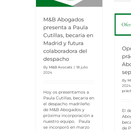
M&B Abogados
presenta a Paula
Cutillas, becaria en
Madrid y futura
Opo
colaboradora del
prá
despacho
Abo
By
M&B Avocats
|
18 julio
sep
2024
By
M
2024
práct
Hoy os presentamos a
Paula Cutillas, becaria en
el despacho madrileño
de M&B Abogados y
El 
próxima incorporación a
Abo
nuestro equipo. Paula
beca
se incorporó en marzo
de P