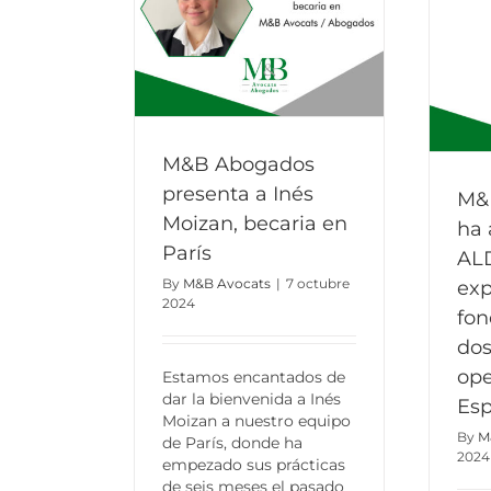
M&B Abogados
presenta a Inés
M&
Moizan, becaria en
ha 
París
AL
By
M&B Avocats
|
7 octubre
exp
2024
fo
dos
ope
Estamos encantados de
dar la bienvenida a Inés
Es
Moizan a nuestro equipo
By
M
de París, donde ha
2024
empezado sus prácticas
de seis meses el pasado