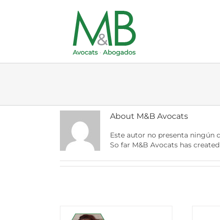
Skip
to
content
About
M&B Avocats
Este autor no presenta ningún d
So far M&B Avocats has created 