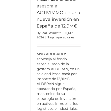
asesora a
ACTIVIMMO en una
nueva inversión en
España de 12,9M€
By
M&B Avocats
|
11 julio
2024
|
Tags:
operaciones
M&B ABOGADOS
aconseja al fondo
especializado de la
gestora ALDERAN, en un
sale and lease-back por
importe de 12,9M€.
ALDERAN sigue
apostando por España,
manteniendo su
estrategia de inversión
en activos inmobiliarios
logísticos e industriales