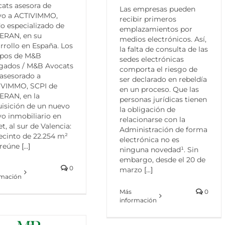
ats asesora de
Las empresas pueden
vo a ACTIVIMMO,
recibir primeros
o especializado de
emplazamientos por
ERAN, en su
medios electrónicos. Así,
rrollo en España. Los
la falta de consulta de las
ipos de M&B
sedes electrónicas
gados / M&B Avocats
comporta el riesgo de
asesorado a
ser declarado en rebeldía
IVIMMO, SCPI de
en un proceso. Que las
ERAN, en la
personas jurídicas tienen
isición de un nuevo
la obligación de
vo inmobiliario en
relacionarse con la
et, al sur de Valencia:
Administración de forma
ecinto de 22.254 m²
electrónica no es
 reúne
[...]
ninguna novedad¹. Sin
embargo, desde el 20 de
0
marzo
[...]
rmación
Más
0
información