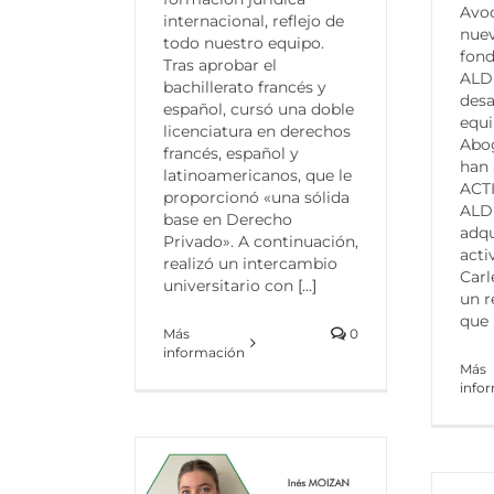
Avoc
internacional, reflejo de
nue
todo nuestro equipo.
fond
Tras aprobar el
ALD
bachillerato francés y
desa
español, cursó una doble
equ
licenciatura en derechos
Abo
francés, español y
han 
latinoamericanos, que le
ACT
proporcionó «una sólida
ALD
base en Derecho
adqu
Privado». A continuación,
acti
realizó un intercambio
Carl
universitario con
[...]
un r
que
Más
0
información
Más
info