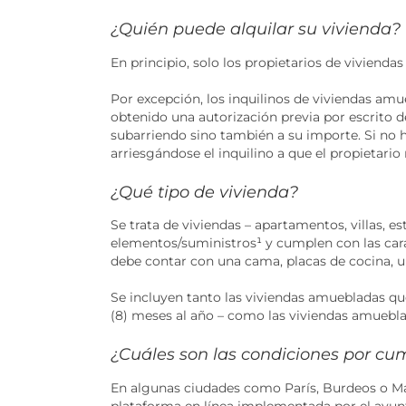
¿Quién puede alquilar su vivienda?
En principio, solo los propietarios de vivienda
Por excepción, los inquilinos de viviendas a
obtenido una autorización previa por escrito de
subarriendo sino también a su importe. Si no ha
arriesgándose el inquilino a que el propietario
¿Qué tipo de vivienda?
Se trata de viviendas – apartamentos, villas, e
elementos/suministros
¹
y cumplen con las cara
debe contar con una cama, placas de cocina, un
Se incluyen tanto las viviendas amuebladas q
(8) meses al año – como las viviendas amuebla
¿Cuáles son las condiciones por cum
En algunas ciudades como París, Burdeos o Mar
plataforma en línea implementada por el ayunt