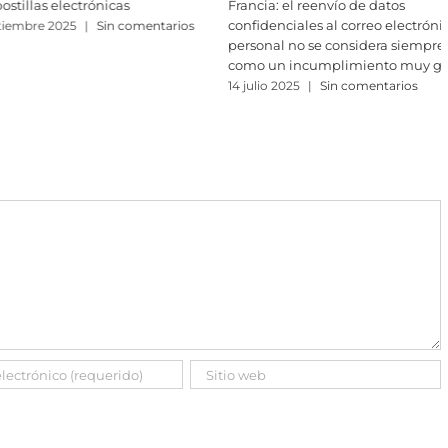
l reenvío de datos
la ruptura unilateral de
iales al correo electrónico
negociaciones contractuales? Una
no se considera siempre
respuesta desde la perspectiva del
incumplimiento muy grave
Derecho español y francés
25
|
Sin comentarios
30 junio 2025
|
Sin comentarios