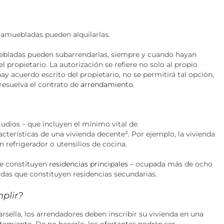
s amuebladas pueden alquilarlas.
muebladas pueden subarrendarlas, siempre y cuando hayan
l propietario. La autorización se refiere no solo al propio
y acuerdo escrito del propietario, no se permitirá tal opción,
 resuelva el contrato de
arrendamiento
.
studios – que incluyen el mínimo vital de
cterísticas de una vivienda decente
²
. Por ejemplo, la vivienda
 refrigerador o utensilios de cocina.
ue constituyen
residencias principales
– ocupada más de ocho
das que constituyen residencias secundarias.
plir?
sella, los arrendadores deben inscribir su vivienda en una
amiento. De no hacerlo, los ofertantes podrán ser