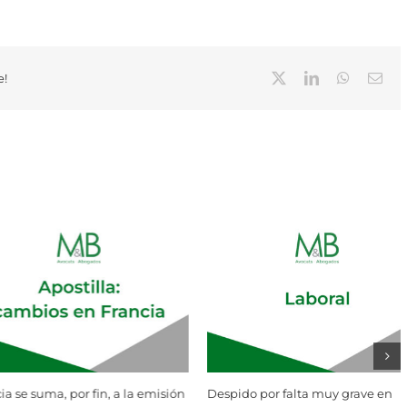
X
LinkedIn
WhatsAp
Cor
e!
elec
or falta muy grave en
¿Existen consecuencias legales ante