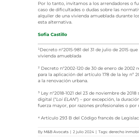
Por lo tanto, invitamos a los arrendadores o 
caso de dificultades o dudas sobre las normativ
alquiler de una vivienda amueblada durante los
esta alternativa.
Sofia Castillo
¹
Decreto n°2015-981 del 31 de julio de 2015 que
vivienda amueblada
²
Decreto n°2002-120 de 30 de enero de 2002 re
para la aplicación del artículo 178 de la ley nº
a la renovación urbana.
³
Ley n°2018-1021 del 23 de noviembre de 2018 so
digital (“
Loi ELAN
”) – por excepción, la duració
fuerza mayor, por razones profesionales o por 
⁴
Artículo 293 B del Código francés de Legislaci
By
M&B Avocats
|
2 julio 2024
|
Tags:
derecho inmobil