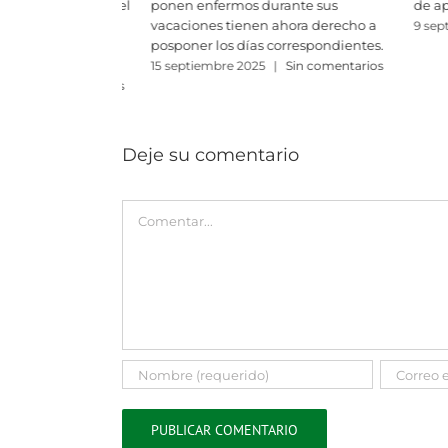
nte sus
de apostillas electrónicas
Francia: e
ora derecho a
confidenc
9 septiembre 2025
|
Sin comentarios
respondientes.
personal 
como un 
Sin comentarios
14 julio 20
Deje su comentario
Comment