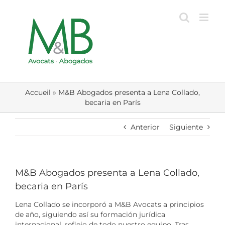
Skip
to
content
Accueil
»
M&B Abogados presenta a Lena Collado,
becaria en París
Anterior
Siguiente
M&B Abogados presenta a Lena Collado,
becaria en París
Lena Collado se incorporó a M&B Avocats a principios
de año, siguiendo así su formación jurídica
internacional, reflejo de todo nuestro equipo. Tras