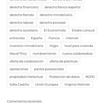
derecho financiero
derecho franco-español
derecho francés
derecho inmobiliario
derecho laboral
derecho procesal
derecho societario
El Economista
Elodie Loriaud
entrevista
España
Francia
internet
inversion inmobiliaria
litigio
local para vivienda
Maud Thiry
nombramiento
nueva colaboradora
oferta de colaboración
oferta de prácticas
operaciones
pactos parasociales
propiedad intelectual
Protección de datos
RGPD
Sofia Castillo
Unión Europea
Virginie Molinier
Comentarios recientes