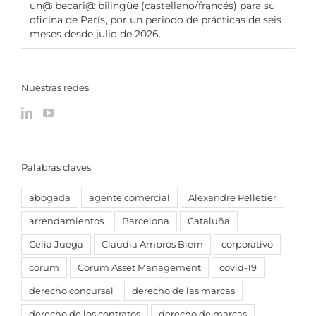
un@ becari@ bilingüe (castellano/francés) para su
oficina de París, por un periodo de prácticas de seis
meses desde julio de 2026.
Nuestras redes
Palabras claves
abogada
agente comercial
Alexandre Pelletier
arrendamientos
Barcelona
Cataluña
Celia Juega
Claudia Ambrós Biern
corporativo
corum
Corum Asset Management
covid-19
derecho concursal
derecho de las marcas
derecho de los contratos
derecho de marcas