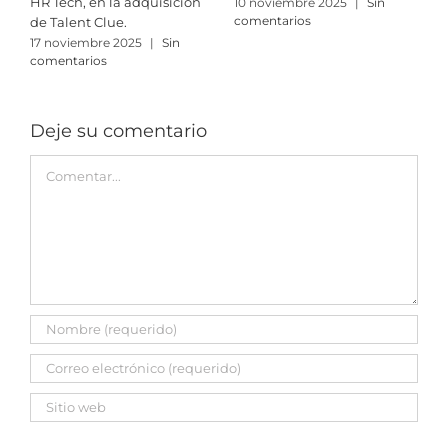
HR Tech, en la adquisición
10 noviembre 2025
|
Sin
3
comentarios
c
de Talent Clue.
17 noviembre 2025
|
Sin
comentarios
Deje su comentario
Comment