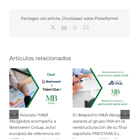
Partagez cet article, Choisissez votre Plateforme!
X
LinkedIn
WhatsApp
Correo
electrónico
Artículos relacionados
M&B Avocats / M&B
El despacho M&B Abogados
R
Abogados acompaña a
asesora al grupo IMA en la
i
Beetween Group, actor
reestructuración de su filial
M
europeo de referencia en
española PRESTIMA S.L.
A