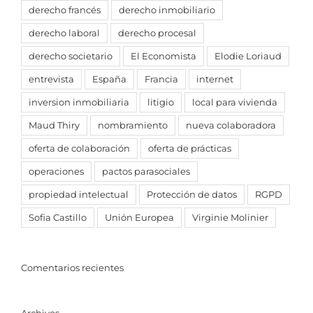
derecho francés
derecho inmobiliario
derecho laboral
derecho procesal
derecho societario
El Economista
Elodie Loriaud
entrevista
España
Francia
internet
inversion inmobiliaria
litigio
local para vivienda
Maud Thiry
nombramiento
nueva colaboradora
oferta de colaboración
oferta de prácticas
operaciones
pactos parasociales
propiedad intelectual
Protección de datos
RGPD
Sofia Castillo
Unión Europea
Virginie Molinier
Comentarios recientes