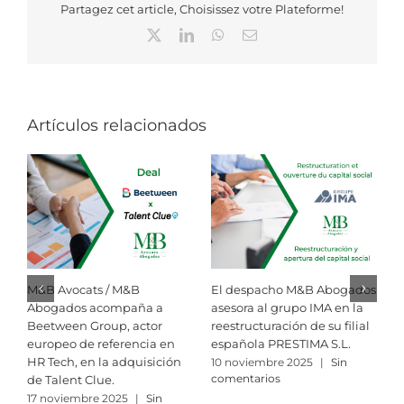
Partagez cet article, Choisissez votre Plateforme!
X
LinkedIn
WhatsApp
Correo
electrónico
Artículos relacionados
M&B Avocats / M&B
El despacho M&B Abogados
R
Abogados acompaña a
asesora al grupo IMA en la
i
Beetween Group, actor
reestructuración de su filial
M
europeo de referencia en
española PRESTIMA S.L.
A
HR Tech, en la adquisición
10 noviembre 2025
|
Sin
3
comentarios
c
de Talent Clue.
17 noviembre 2025
|
Sin