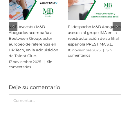
M&B Avocats / M&B
El despacho M&B Abogados
R
Abogados acompaña a
asesora al grupo IMA en la
i
Beetween Group, actor
reestructuración de su filial
M
europeo de referencia en
española PRESTIMA S.L.
A
HR Tech, en la adquisición
10 noviembre 2025
|
Sin
3
comentarios
c
de Talent Clue.
17 noviembre 2025
|
Sin
comentarios
Deje su comentario
Comment