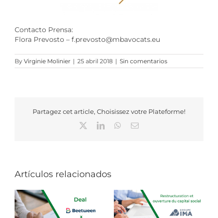
Contacto Prensa:
Flora Prevosto – f.prevosto@mbavocats.eu
By
Virginie Molinier
|
25 abril 2018
|
Sin comentarios
Partagez cet article, Choisissez votre Plateforme!
X
LinkedIn
WhatsApp
Correo
electrónico
Artículos relacionados