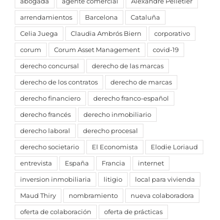
abogada
agente comercial
Alexandre Pelletier
arrendamientos
Barcelona
Cataluña
Celia Juega
Claudia Ambrós Biern
corporativo
corum
Corum Asset Management
covid-19
derecho concursal
derecho de las marcas
derecho de los contratos
derecho de marcas
derecho financiero
derecho franco-español
derecho francés
derecho inmobiliario
derecho laboral
derecho procesal
derecho societario
El Economista
Elodie Loriaud
entrevista
España
Francia
internet
inversion inmobiliaria
litigio
local para vivienda
Maud Thiry
nombramiento
nueva colaboradora
oferta de colaboración
oferta de prácticas