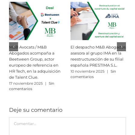
M&B Avocats / M&B
El despacho M&B Abogados
R
Abogados acompaña a
asesora al grupo IMA en la
i
Beetween Group, actor
reestructuración de su filial
M
europeo de referencia en
española PRESTIMA S.L.
A
HR Tech, en la adquisición
10 noviembre 2025
|
Sin
3
comentarios
c
de Talent Clue.
17 noviembre 2025
|
Sin
comentarios
Deje su comentario
Comment