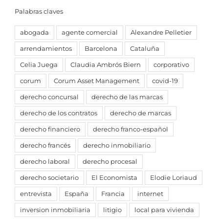
Palabras claves
abogada
agente comercial
Alexandre Pelletier
arrendamientos
Barcelona
Cataluña
Celia Juega
Claudia Ambrós Biern
corporativo
corum
Corum Asset Management
covid-19
derecho concursal
derecho de las marcas
derecho de los contratos
derecho de marcas
derecho financiero
derecho franco-español
derecho francés
derecho inmobiliario
derecho laboral
derecho procesal
derecho societario
El Economista
Elodie Loriaud
entrevista
España
Francia
internet
inversion inmobiliaria
litigio
local para vivienda