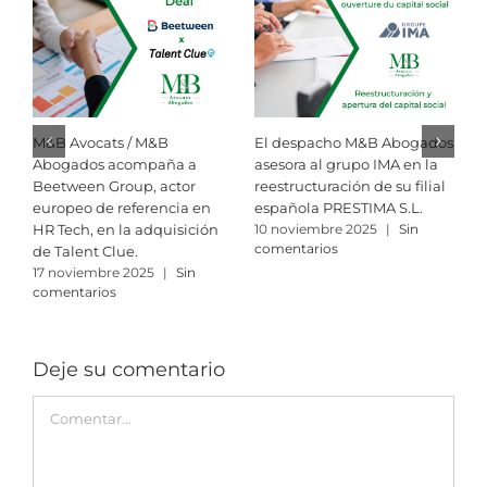
M&B Avocats / M&B
El despacho M&B Abogados
R
Abogados acompaña a
asesora al grupo IMA en la
i
Beetween Group, actor
reestructuración de su filial
M
europeo de referencia en
española PRESTIMA S.L.
A
HR Tech, en la adquisición
10 noviembre 2025
|
Sin
3
comentarios
c
de Talent Clue.
17 noviembre 2025
|
Sin
comentarios
Deje su comentario
Comment