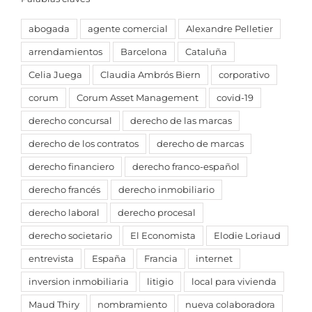
abogada
agente comercial
Alexandre Pelletier
arrendamientos
Barcelona
Cataluña
Celia Juega
Claudia Ambrós Biern
corporativo
corum
Corum Asset Management
covid-19
derecho concursal
derecho de las marcas
derecho de los contratos
derecho de marcas
derecho financiero
derecho franco-español
derecho francés
derecho inmobiliario
derecho laboral
derecho procesal
derecho societario
El Economista
Elodie Loriaud
entrevista
España
Francia
internet
inversion inmobiliaria
litigio
local para vivienda
Maud Thiry
nombramiento
nueva colaboradora