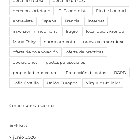
derecho laboral
derecho procesal
derecho societario
El Economista
Elodie Loriaud
entrevista
España
Francia
internet
inversion inmobiliaria
litigio
local para vivienda
Maud Thiry
nombramiento
nueva colaboradora
oferta de colaboración
oferta de prácticas
operaciones
pactos parasociales
propiedad intelectual
Protección de datos
RGPD
Sofia Castillo
Unión Europea
Virginie Molinier
Comentarios recientes
Archivos
junio 2026