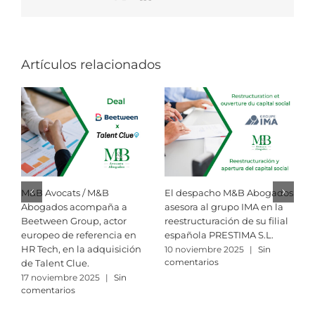
electrónico
Artículos relacionados
M&B Avocats / M&B
El despacho M&B Abogados
M
Abogados acompaña a
asesora al grupo IMA en la
e
Beetween Group, actor
reestructuración de su filial
i
europeo de referencia en
española PRESTIMA S.L.
f
HR Tech, en la adquisición
R
10 noviembre 2025
|
Sin
comentarios
de Talent Clue.
3
c
17 noviembre 2025
|
Sin
comentarios