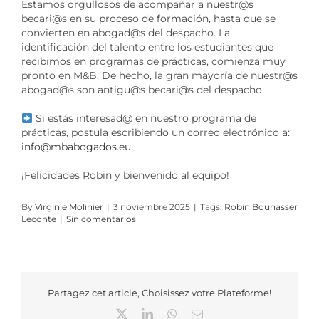
Estamos orgullosos de acompañar a nuestr@s
becari@s en su proceso de formación, hasta que se
convierten en abogad@s del despacho. La
identificación del talento entre los estudiantes que
recibimos en programas de prácticas, comienza muy
pronto en M&B. De hecho, la gran mayoría de nuestr@s
abogad@s son antigu@s becari@s del despacho.
Si estás interesad@ en nuestro programa de
prácticas, postula escribiendo un correo electrónico a:
info@mbabogados.eu
¡Felicidades Robin y bienvenido al equipo!
By
Virginie Molinier
|
3 noviembre 2025
|
Tags:
Robin Bounasser
Leconte
|
Sin comentarios
Partagez cet article, Choisissez votre Plateforme!
X
LinkedIn
WhatsApp
Correo