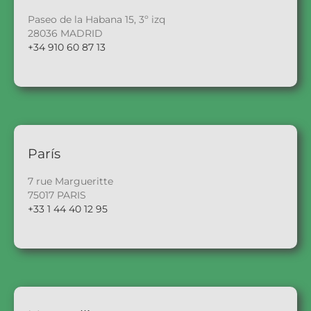
Paseo de la Habana 15, 3º izq
28036 MADRID
+34 910 60 87 13
París
7 rue Margueritte
75017 PARIS
+33 1 44 40 12 95