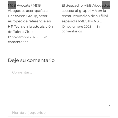
M&B Avocats / M&B
El despacho M&B Abogados
R
Abogados acompaña a
asesora al grupo IMA en la
i
Beetween Group, actor
reestructuración de su filial
M
europeo de referencia en
española PRESTIMA S.L.
A
HR Tech, en la adquisición
10 noviembre 2025
|
Sin
3
comentarios
c
de Talent Clue.
17 noviembre 2025
|
Sin
comentarios
Deje su comentario
Comment