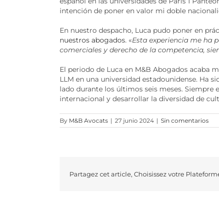
español en las universidades de París 1 Pante
intención de poner en valor mi doble nacionali
En nuestro despacho, Luca pudo poner en práct
nuestros abogados
. «
Esta experiencia me ha pe
comerciales y derecho de la competencia, sie
El periodo de Luca en M&B Abogados acaba muy 
LLM en una universidad estadounidense. Ha sid
lado durante los últimos seis meses. Siempre e
internacional y desarrollar la diversidad de cul
By
M&B Avocats
|
27 junio 2024
|
Sin comentarios
Partagez cet article, Choisissez votre Plateform