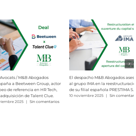
cho M&B Abogados asesora
Robin Bounasser Leconte se
IMA en la reestructuración
incorpora oficialmente a M&B
ial española PRESTIMA S.L.
Avocats / M&B Abogados
bre 2025
|
Sin comentarios
3 noviembre 2025
|
Sin comentarios