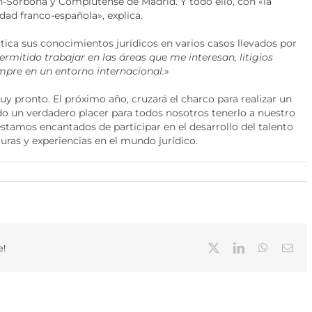
ón-Sorbona y Complutense de Madrid. Y todo ello, con «la
dad franco-española», explica.
ica sus conocimientos jurídicos en varios casos llevados por
rmitido trabajar en las áreas que me interesan, litigios
mpre en un entorno internacional.
»
pronto. El próximo año, cruzará el charco para realizar un
o un verdadero placer para todos nosotros tenerlo a nuestro
stamos encantados de participar en el desarrollo del talento
turas y experiencias en el mundo jurídico.
X
LinkedIn
WhatsAp
Cor
e!
elec