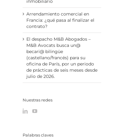
inmobiliario
Arrendamiento comercial en
Francia: ¿qué pasa al finalizar el
contrato?
El despacho M&B Abogados –
M&B Avocats busca un@
becari@ bilingüe
(castellano/francés) para su
oficina de París, por un periodo
de prácticas de seis meses desde
julio de 2026.
Nuestras redes
p
reo
trónico
Palabras claves