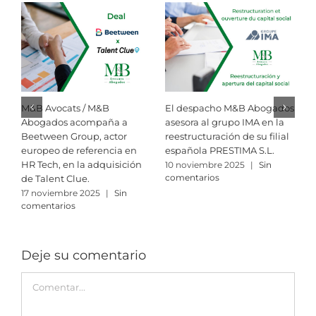
M&B Avocats / M&B
El despacho M&B Abogados
R
Abogados acompaña a
asesora al grupo IMA en la
i
Beetween Group, actor
reestructuración de su filial
M
europeo de referencia en
española PRESTIMA S.L.
A
HR Tech, en la adquisición
10 noviembre 2025
|
Sin
3
comentarios
c
de Talent Clue.
17 noviembre 2025
|
Sin
comentarios
Deje su comentario
Comment