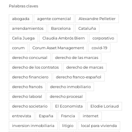
Palabras claves
abogada
agente comercial
Alexandre Pelletier
arrendamientos
Barcelona
Cataluña
Celia Juega
Claudia Ambrós Biern
corporativo
corum
Corum Asset Management
covid-19
derecho concursal
derecho de las marcas
derecho de los contratos
derecho de marcas
derecho financiero
derecho franco-español
derecho francés
derecho inmobiliario
derecho laboral
derecho procesal
derecho societario
El Economista
Elodie Loriaud
entrevista
España
Francia
internet
inversion inmobiliaria
litigio
local para vivienda